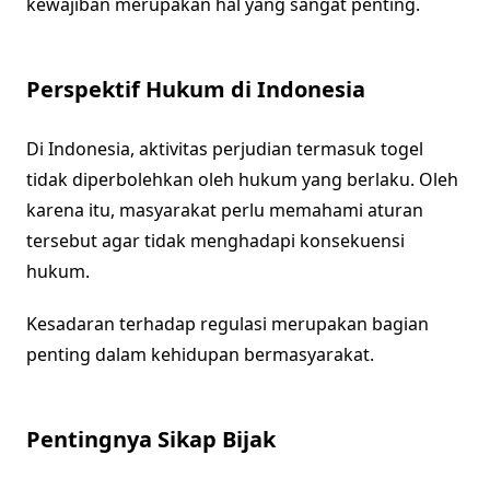
kewajiban merupakan hal yang sangat penting.
Perspektif Hukum di Indonesia
Di Indonesia, aktivitas perjudian termasuk togel
tidak diperbolehkan oleh hukum yang berlaku. Oleh
karena itu, masyarakat perlu memahami aturan
tersebut agar tidak menghadapi konsekuensi
hukum.
Kesadaran terhadap regulasi merupakan bagian
penting dalam kehidupan bermasyarakat.
Pentingnya Sikap Bijak