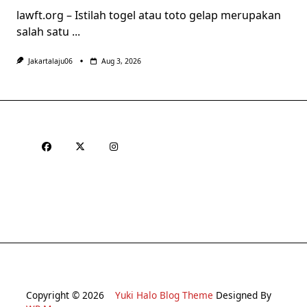
lawft.org – Istilah togel atau toto gelap merupakan
salah satu
...
Jakartalaju06
Aug 3, 2026
Copyright © 2026
Yuki Halo Blog Theme
Designed By