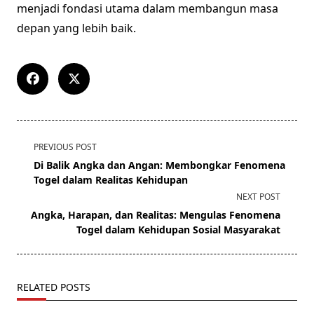
menjadi fondasi utama dalam membangun masa
depan yang lebih baik.
<span
PREVIOUS POST
class="nav-
Di Balik Angka dan Angan: Membongkar Fenomena
subtitle
Togel dalam Realitas Kehidupan
screen-
NEXT POST
reader-
Angka, Harapan, dan Realitas: Mengulas Fenomena
text">Page</span>
Togel dalam Kehidupan Sosial Masyarakat
RELATED POSTS