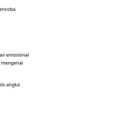
mencoba
an emosional
n mengenai
sis angka