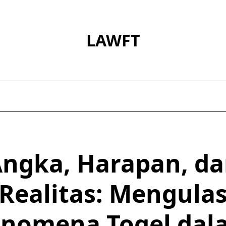
LAWFT
ngka, Harapan, d
Realitas: Mengula
enomena Togel dal