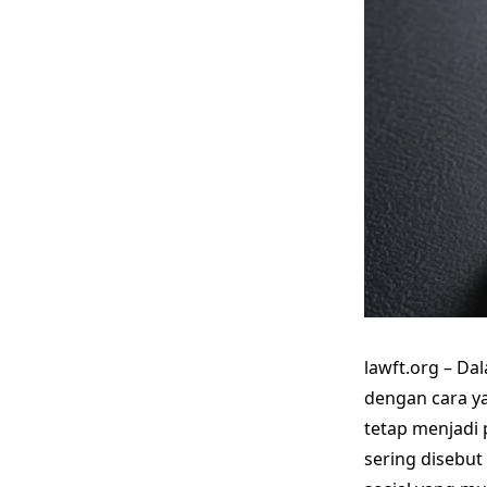
lawft.org – D
dengan cara y
tetap menjadi 
sering disebut 