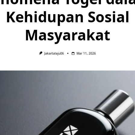
Kehidupan Sosial
Masyarakat
Jakartalaju06
Mar 11, 2026