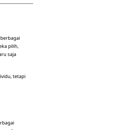
 berbagai
ka pilih,
ru saja
vidu, tetapi
erbagai