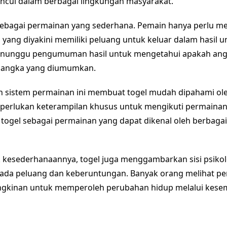
uncul dalam berbagai lingkungan masyarakat.
 sebagai permainan yang sederhana. Pemain hanya perlu me
 yang diyakini memiliki peluang untuk keluar dalam hasil u
enunggu pengumuman hasil untuk mengetahui apakah angk
 angka yang diumumkan.
 sistem permainan ini membuat togel mudah dipahami ol
iperlukan keterampilan khusus untuk mengikuti permainan 
 togel sebagai permainan yang dapat dikenal oleh berbaga
k kesederhanaannya, togel juga menggambarkan sisi psiko
pada peluang dan keberuntungan. Banyak orang melihat pe
gkinan untuk memperoleh perubahan hidup melalui kese