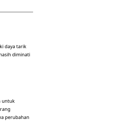
i daya tarik
asih diminati
n untuk
orang
wa perubahan