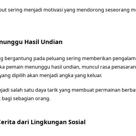
but sering menjadi motivasi yang mendorong seseorang 
nunggu Hasil Undian
g bergantung pada peluang sering memberikan pengalam
tika pemain menunggu hasil undian, muncul rasa penasara
ang dipilih akan menjadi angka yang keluar.
njadi salah satu daya tarik yang membuat permainan berba
 bagi sebagian orang.
erita dari Lingkungan Sosial