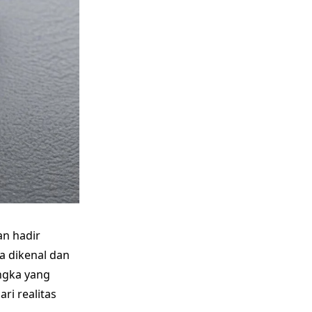
an hadir
a dikenal dan
ngka yang
ri realitas