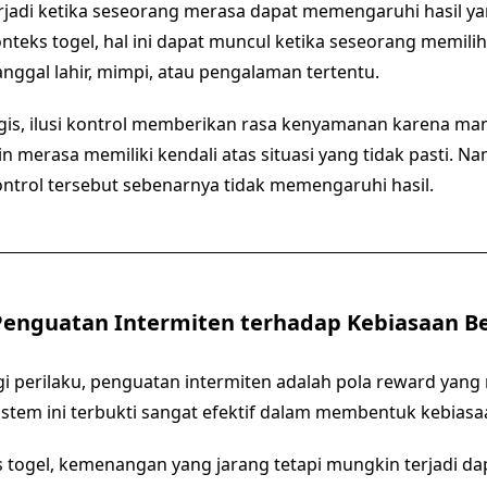
terjadi ketika seseorang merasa dapat memengaruhi hasil y
nteks togel, hal ini dapat muncul ketika seseorang memili
nggal lahir, mimpi, atau pengalaman tertentu.
gis, ilusi kontrol memberikan rasa kenyamanan karena ma
n merasa memiliki kendali atas situasi yang tidak pasti. N
ontrol tersebut sebenarnya tidak memengaruhi hasil.
enguatan Intermiten terhadap Kebiasaan B
i perilaku, penguatan intermiten adalah pola reward yang
 Sistem ini terbukti sangat efektif dalam membentuk kebiasa
s togel, kemenangan yang jarang tetapi mungkin terjadi da