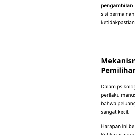
pengambilan k
sisi permainan
ketidakpastian
Mekanism
Pemiliha
Dalam psikolo
perilaku manus
bahwa peluang 
sangat kecil.
Harapan ini be
Ketika seseo