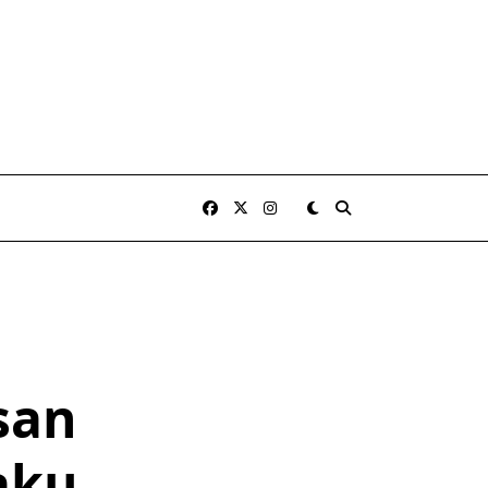
,
san
laku