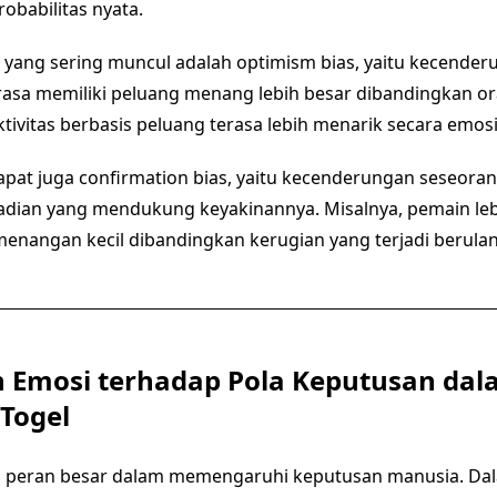
obabilitas nyata.
s yang sering muncul adalah optimism bias, yaitu kecende
sa memiliki peluang menang lebih besar dibandingkan ora
tivitas berbasis peluang terasa lebih menarik secara emosi
rdapat juga confirmation bias, yaitu kecenderungan seseora
adian yang mendukung keyakinannya. Misalnya, pemain le
nangan kecil dibandingkan kerugian yang terjadi berulang
 Emosi terhadap Pola Keputusan dal
 Togel
i peran besar dalam memengaruhi keputusan manusia. Dala