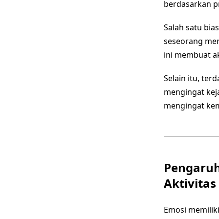
berdasarkan pr
Salah satu bia
seseorang mera
ini membuat ak
Selain itu, te
mengingat kej
mengingat keme
Pengaruh
Aktivitas
Emosi memilik