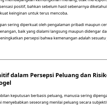
ensasi positif, bahkan sebelum hasil sebenarnya diketahui.
uat keinginan untuk terus mencoba.
rapan sering diperkuat oleh pengalaman pribadi maupun cer
menangan, baik yang dialami langsung maupun didengar da
meningkatkan persepsi bahwa kemenangan adalah sesuatu y
itif dalam Persepsi Peluang dan Risi
ogel
ilan keputusan berbasis peluang, manusia sering dipengar
 ini menyebabkan seseorang menilai peluang secara subjekti