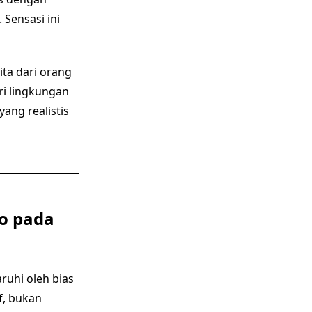
 Sensasi ini
ita dari orang
ri lingkungan
ang realistis
ko pada
uhi oleh bias
f, bukan