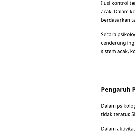
Ilusi kontrol 
acak. Dalam ko
berdasarkan ta
Secara psikolo
cenderung ingi
sistem acak, k
Pengaruh P
Dalam psikolog
tidak teratur.
Dalam aktivita