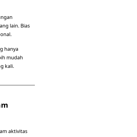
rungan
ng lain. Bias
onal.
ng hanya
bih mudah
 kali.
am
m aktivitas